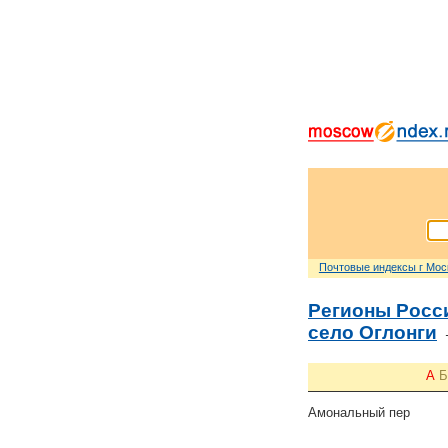
Почтовые индексы г Мо
Регионы Росс
село Оглонги
А
Б
Амональный пер