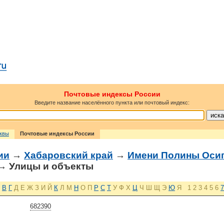
Почтовые индексы России
Введите название населённого пункта или почтовый индекс:
сквы
Почтовые индексы России
ии
→
Хабаровский край
→
Имени Полины Осип
→ Улицы и объекты
В
Г
Д
Е
Ж
З
И
Й
К
Л
М
Н
О
П
Р
С
Т
У
Ф
Х
Ц
Ч
Ш
Щ
Э
Ю
Я
1
2
3
4
5
6
7
682390