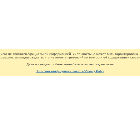
иска не являются официальной информацией, их точность не может быть гарантирована.
рмацию, вы подтверждаете, что не имеете претензий по точности её содержания и связан
Дата последнего обновления базы почтовых индексов —
Политика конфиденциальности/Privacy Policy