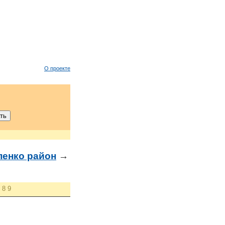
О проекте
енко район
→
8
9