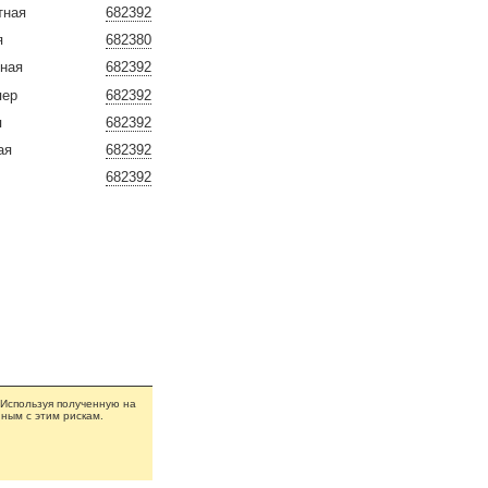
тная
682392
я
682380
ьная
682392
пер
682392
я
682392
ая
682392
682392
 Используя полученную на
ным с этим рискам.