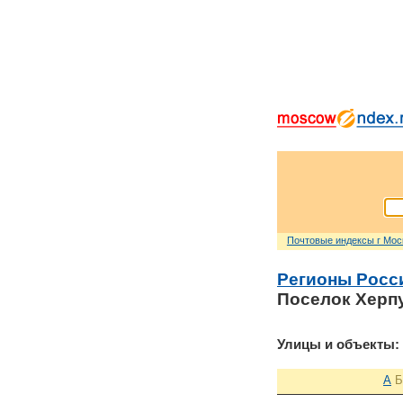
Почтовые индексы г Мо
Регионы Росс
Поселок Херпу
Улицы и объекты:
А
Б