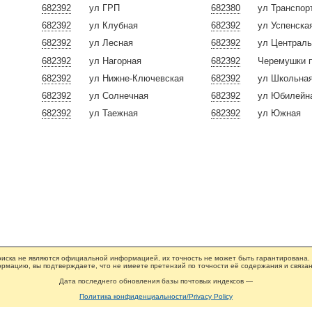
682392
ул ГРП
682380
ул Транспор
682392
ул Клубная
682392
ул Успенска
682392
ул Лесная
682392
ул Централ
682392
ул Нагорная
682392
Черемушки 
682392
ул Нижне-Ключевская
682392
ул Школьна
682392
ул Солнечная
682392
ул Юбилейн
682392
ул Таежная
682392
ул Южная
иска не являются официальной информацией, их точность не может быть гарантирована.
рмацию, вы подтверждаете, что не имеете претензий по точности её содержания и связан
Дата последнего обновления базы почтовых индексов —
Политика конфиденциальности/Privacy Policy