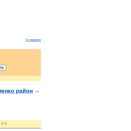
О проекте
енко район
→
8
9