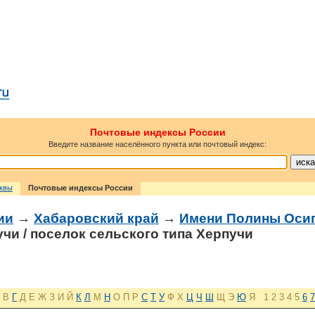
Почтовые индексы России
Введите название населённого пункта или почтовый индекс:
сквы
Почтовые индексы России
ии
→
Хабаровский край
→
Имени Полины Осип
чи / поселок сельского типа Херпучи
В
Г
Д
Е
Ж
З
И
Й
К
Л
М
Н
О
П
Р
С
Т
У
Ф
Х
Ц
Ч
Ш
Щ
Э
Ю
Я
1
2
3
4
5
6
7