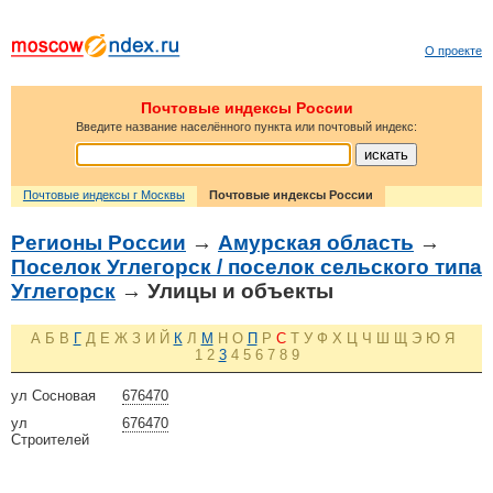
О проекте
Почтовые индексы России
Введите название населённого пункта или почтовый индекс:
Почтовые индексы г Москвы
Почтовые индексы России
Регионы России
→
Амурская область
→
Поселок Углегорск / поселок сельского типа
Углегорск
→ Улицы и объекты
А
Б
В
Г
Д
Е
Ж
З
И
Й
К
Л
М
Н
О
П
Р
С
Т
У
Ф
Х
Ц
Ч
Ш
Щ
Э
Ю
Я
1
2
3
4
5
6
7
8
9
ул Сосновая
676470
ул
676470
Строителей