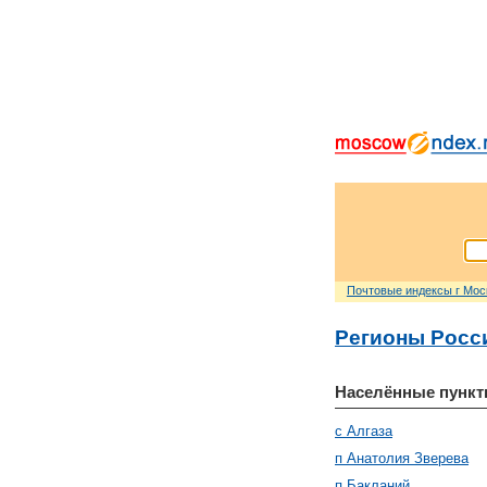
Почтовые индексы г Мо
Регионы Росс
Населённые пункт
с Алгаза
п Анатолия Зверева
п Бакланий