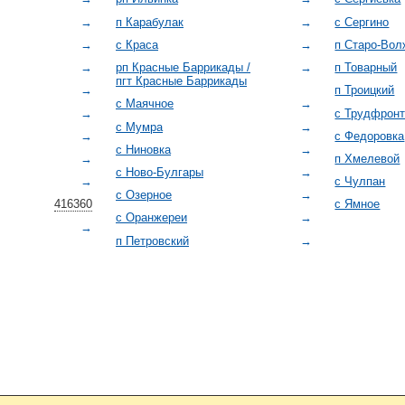
→
п Карабулак
→
с Сергино
→
с Краса
→
п Старо-Вол
→
рп Красные Баррикады /
→
п Товарный
пгт Красные Баррикады
→
п Троицкий
с Маячное
→
→
с Трудфрон
с Мумра
→
→
с Федоровка
с Ниновка
→
→
п Хмелевой
с Ново-Булгары
→
→
с Чулпан
с Озерное
→
416360
с Ямное
с Оранжереи
→
→
п Петровский
→