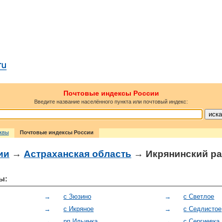
Почтовые индексы России
Введите название населённого пункта или почтовый индекс:
сквы
Почтовые индексы России
ии
→
Астраханская область
→ Икрянинский р
ы:
→
с Зюзино
→
с Светлое
→
с Икряное
→
с Седлистое
→
рп Ильинка
→
с Сергиевка