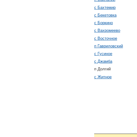
с Бахтемир
с Бекетовка
с Боркино
с Вахромеево
с Восточное
п Гавриловский
с Гусиное
с Джамба
п Долгий
с Житное