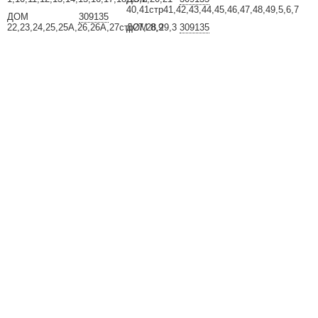
40,41стр41,42,43,44,45,46,47,48,49,5,6,7
ДОМ
309135
22,23,24,25,25А,26,26А,27стр27,28,29,3
ДОМ 8,9
309135