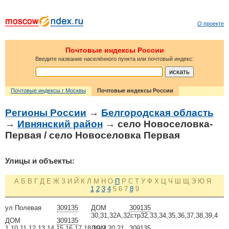
О проекте
Почтовые индексы России
Введите название населённого пункта или почтовый индекс:
Почтовые индексы г Москвы
Почтовые индексы России
Регионы России
→
Белгородская область
→
Ивнянский район
→ село Новоселовка-
Первая / село Новоселовка Первая
Улицы и объекты:
А
Б
В
Г
Д
Е
Ж
З
И
Й
К
Л
М
Н
О
П
Р
С
Т
У
Ф
Х
Ц
Ч
Ш
Щ
Э
Ю
Я
1
2
3
4
5
6
7
8
9
ул Полевая
309135
ДОМ
309135
30,31,32А,32стр32,33,34,35,36,37,38,39,4
ДОМ
309135
1,10,11,12,13,14,15,16,17,18,19,2,20,21
ДОМ
309135