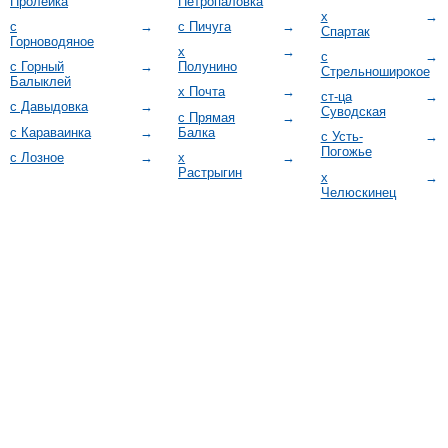
Пролейка
Петропаловка
х
→
с
→
с Пичуга
→
Спартак
Горноводяное
х
→
с
→
с Горный
→
Полунино
Стрельноширокое
Балыклей
х Почта
→
ст-ца
→
с Давыдовка
→
Суводская
с Прямая
→
с Караваинка
→
Балка
с Усть-
→
Погожье
с Лозное
→
х
→
Растрыгин
х
→
Челюскинец