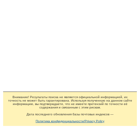
Внимание! Результаты поиска не являются официальной информацией, их
точность не может быть гарантирована. Используя полученную на данном сайте
информацию, вы подтверждаете, что не имеете претензий по точности её
содержания и связанным с этим рискам.
Дата последнего обновления базы почтовых индексов —
Политика конфиденциальности/Privacy Policy