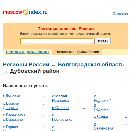
О проекте
Почтовые индексы России
Введите название населённого пункта или почтовый индекс:
Почтовые индексы г Москвы
Почтовые индексы России
Регионы России
→
Волгоградская область
→ Дубовский район
Населённые пункты:
г Дубовка
→
с Малая
→
х
→
Ивановка
Родники /
х Бойкие
→
с
Дворики
с Оленье
→
Родники
с Варькино /
→
с
→
с Садки
→
х Варькино
Песковатка
с
→
с Горная
→
с
→
Семеновка