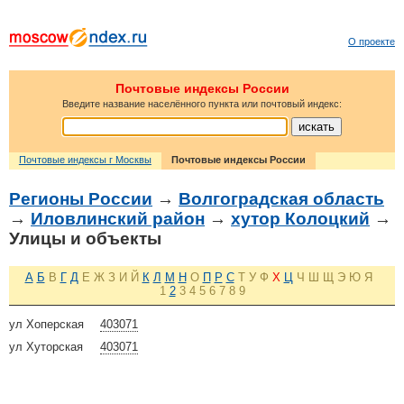
О проекте
Почтовые индексы России
Введите название населённого пункта или почтовый индекс:
Почтовые индексы г Москвы
Почтовые индексы России
Регионы России
→
Волгоградская область
→
Иловлинский район
→
хутор Колоцкий
→
Улицы и объекты
А
Б
В
Г
Д
Е
Ж
З
И
Й
К
Л
М
Н
О
П
Р
С
Т
У
Ф
Х
Ц
Ч
Ш
Щ
Э
Ю
Я
1
2
3
4
5
6
7
8
9
ул Хоперская
403071
ул Хуторская
403071