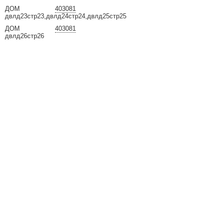
ДОМ
403081
двлд23стр23,двлд24стр24,двлд25стр25
ДОМ
403081
двлд26стр26