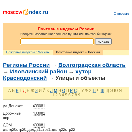
О проекте
Почтовые индексы России
Введите название населённого пункта или почтовый индекс:
Почтовые индексы г Москвы
Почтовые индексы России
Регионы России
→
Волгоградская область
→
Иловлинский район
→
хутор
Краснодонский
→ Улицы и объекты
А
Б
В
Г
Д
Е
Ж
З
И
Й
К
Л
М
Н
О
П
Р
С
Т
У
Ф
Х
Ц
Ч
Ш
Щ
Э
Ю
Я
1
2
3
4
5
6
7
8
9
ул Донская
403081
Дорожный
403081
пер
ДОМ
403081
двлд20стр20,двлд21стр21,двлд22стр22