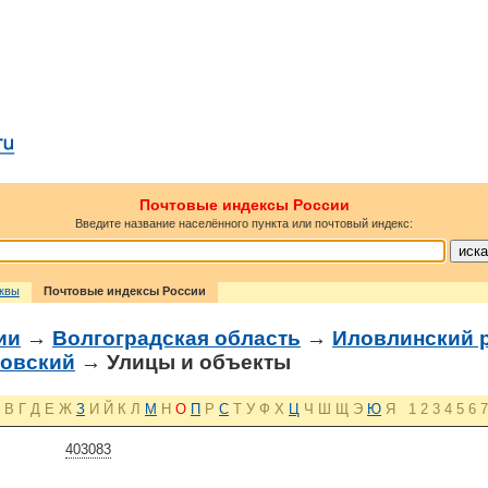
Почтовые индексы России
Введите название населённого пункта или почтовый индекс:
сквы
Почтовые индексы России
ии
→
Волгоградская область
→
Иловлинский 
овский
→ Улицы и объекты
В
Г
Д
Е
Ж
З
И
Й
К
Л
М
Н
О
П
Р
С
Т
У
Ф
Х
Ц
Ч
Ш
Щ
Э
Ю
Я
1
2
3
4
5
6
7
403083