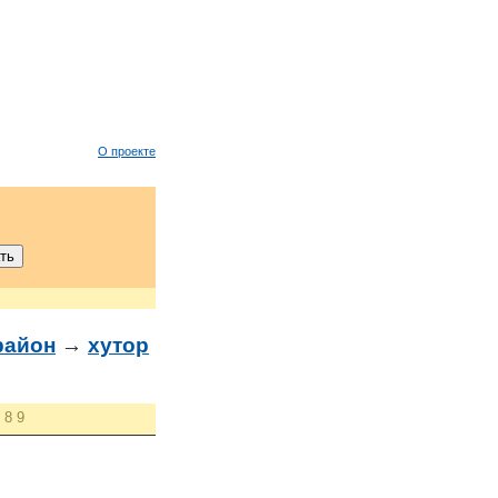
О проекте
район
→
хутор
8
9