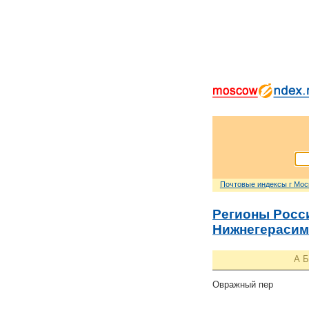
Почтовые индексы г Мо
Регионы Росс
Нижнегерасим
А
Б
Овражный пер