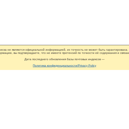
иска не являются официальной информацией, их точность не может быть гарантирована.
рмацию, вы подтверждаете, что не имеете претензий по точности её содержания и связан
Дата последнего обновления базы почтовых индексов —
Политика конфиденциальности/Privacy Policy