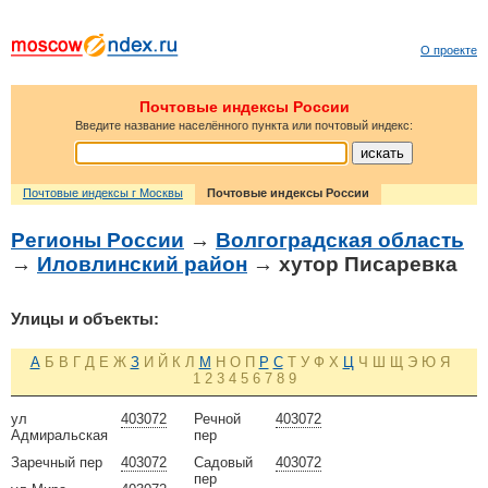
О проекте
Почтовые индексы России
Введите название населённого пункта или почтовый индекс:
Почтовые индексы г Москвы
Почтовые индексы России
Регионы России
→
Волгоградская область
→
Иловлинский район
→ хутор Писаревка
Улицы и объекты:
А
Б
В
Г
Д
Е
Ж
З
И
Й
К
Л
М
Н
О
П
Р
С
Т
У
Ф
Х
Ц
Ч
Ш
Щ
Э
Ю
Я
1
2
3
4
5
6
7
8
9
ул
403072
Речной
403072
Адмиральская
пер
Заречный пер
403072
Садовый
403072
пер