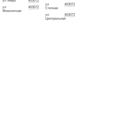
ул Мира
403072
ул
403072
ул
403072
Степная
Монолитная
ул
403072
Центральная