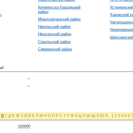
Кичменгско-Городецкий
Устюженский
район
н
Харовский р
Междуреченский район
Чагодощенс
Никольский район
Череповецки
Нюксенский район
Шекснинский
Сокольский район
Сямженский район
ы:
→
→
В
Г
Д
Е
Ж
З
И
Й
К
Л
М
Н
О
П
Р
С
Т
У
Ф
Х
Ц
Ч
Ш
Щ
Э
Ю
Я
1
2
3
4
5
6
7
160000