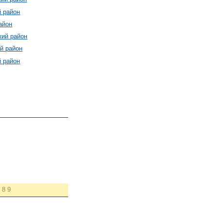
 район
айон
кий район
й район
 район
8
9