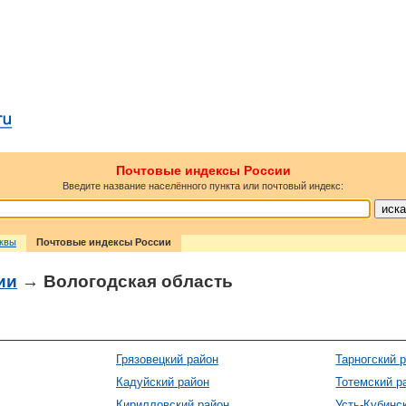
Почтовые индексы России
Введите название населённого пункта или почтовый индекс:
сквы
Почтовые индексы России
ии
→ Вологодская область
Грязовецкий район
Тарногский 
Кадуйский район
Тотемский р
Кирилловский район
Усть-Кубинс