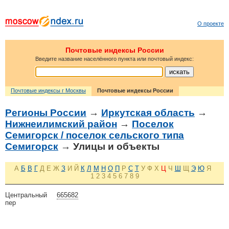
О проекте
Почтовые индексы России
Введите название населённого пункта или почтовый индекс:
Почтовые индексы г Москвы
Почтовые индексы России
Регионы России
→
Иркутская область
→
Нижнеилимский район
→
Поселок
Семигорск / поселок сельского типа
Семигорск
→ Улицы и объекты
А
Б
В
Г
Д
Е
Ж
З
И
Й
К
Л
М
Н
О
П
Р
С
Т
У
Ф
Х
Ц
Ч
Ш
Щ
Э
Ю
Я
1
2
3
4
5
6
7
8
9
Центральный
665682
пер