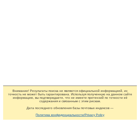
Внимание! Результаты поиска не являются официальной информацией, их
точность не может быть гарантирована. Используя полученную на данном сайте
информацию, вы подтверждаете, что не имеете претензий по точности её
содержания и связанным с этим рискам.
Дата последнего обновления базы почтовых индексов —
Политика конфиденциальности/Privacy Policy