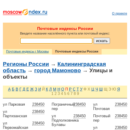
О проекте
Почтовые индексы России
Введите название населённого пункта или почтовый индекс:
Почтовые индексы г Москвы
Почтовые индексы России
Регионы России
→
Калининградская
область
→
город Мамоново
→ Улицы и
объекты
А
Б
В
Г
Д
Е
Ж
З
И
Й
К
Л
М
Н
О
П
Р
С
Т
У
Ф
Х
Ц
Ч
Ш
Щ
Э
Ю
Я
1
2
3
4
5
6
7
8
9
ул Парковая
238450
Пограничный
238450
ул
238450
пер
Почтовая
ул
238450
Партизанская
ул
238450
Почтовый
238450
Подполковника
пер
ул
238450
Булавы
Первомайская
ул
238450