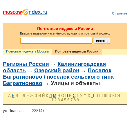
О проекте
Почтовые индексы России
Введите название населённого пункта или почтовый индекс:
Почтовые индексы г Москвы
Почтовые индексы России
Регионы России
→
Калининградская
область
→
Озерский район
→
Поселок
Багратионово / поселок сельского типа
Багратионово
→ Улицы и объекты
А
Б
В
Г
Д
Е
Ж
З
И
Й
К
Л
М
Н
О
П
Р
С
Т
У
Ф
Х
Ц
Ч
Ш
Щ
Э
Ю
Я
1
2
3
4
5
6
7
8
9
ул Полевая
238147