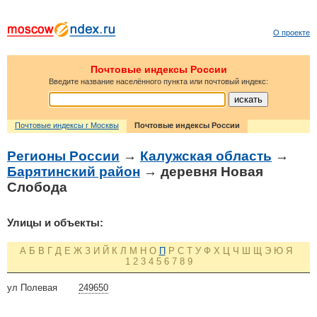
О проекте
Почтовые индексы России
Введите название населённого пункта или почтовый индекс:
Почтовые индексы г Москвы
Почтовые индексы России
Регионы России
→
Калужская область
→
Барятинский район
→ деревня Новая
Слобода
Улицы и объекты:
А
Б
В
Г
Д
Е
Ж
З
И
Й
К
Л
М
Н
О
П
Р
С
Т
У
Ф
Х
Ц
Ч
Ш
Щ
Э
Ю
Я
1
2
3
4
5
6
7
8
9
ул Полевая
249650