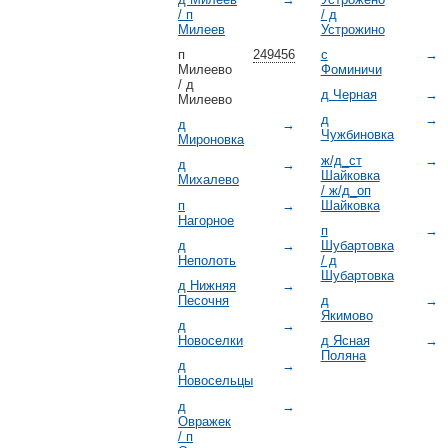
/ п
/ д
Милеев
Устрожино
п
249456
с
→
Милеево
Фоминичи
/ д
д Черная
→
Милеево
д
→
д
→
Чужбиновка
Мироновка
ж/д_ст
→
д
→
Шайковка
Михалево
/ ж/д_оп
п
→
Шайковка
Нагорное
п
→
д
→
Шубартовка
Неполоть
/ д
Шубартовка
д Нижняя
→
Песочня
д
→
Якимово
д
→
Новоселки
д Ясная
→
Поляна
д
→
Новосельцы
д
→
Овражек
/ п