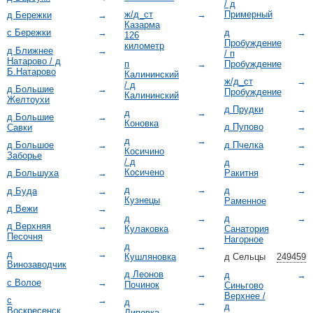
/ д
ж/д_ст
→
Примерный
д Бережки
→
Казарма
д
→
с Бережки
→
126
Пробуждение
километр
д Ближнее
→
/ п
Натарово / д
п
→
Пробуждение
Б.Натарово
Калининский
ж/д_ст
→
/ д
д Большие
→
Пробуждение
Калининский
Желтоухи
д Прудки
→
д
→
д Большие
→
Коновка
д Пупово
→
Савки
д
→
д Пчелка
→
д Большое
→
Косичино
Заборье
/ д
д
→
Косичено
Ракитня
д Большуха
→
д
→
д
→
д Буда
→
Кузнецы
Раменное
д Вежи
→
д
→
д
→
д Верхняя
→
Кулаковка
Санатория
Песочня
Нагорное
д
→
д
→
Кушляновка
д Сельцы
249459
Винозаводчик
д Леонов
→
д
→
с Волое
→
Починок
Синьгово
Верхнее /
с
→
д
→
д
Воскресенск
Липовка