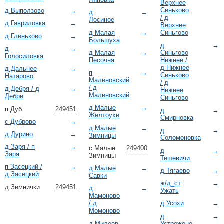
Верхнее
Синьково
д Выползово
→
д
→
/ д
Лосиное
д Гавриловка
→
Верхнее
д Малая
→
Синьгово
д Глиньково
→
Большуха
д
→
д
→
д Малая
→
Синьгово
Голосиловка
Песочня
Нижнее /
д Нижнее
д Дальнее
→
п
→
Синьково
Натарово
Малиновский
/ д
/ д
д Дебря / д
→
Нижнее
Малиновский
Дебри
Синьгово
д Малые
→
п Дуб
249451
д
→
Желтоухи
Смирновка
с Дуброво
→
д Малые
→
д
→
д Дурино
→
Зимницы
Соломоновка
д Заря / п
→
с Малые
249400
д
→
Заря
Зимницы
Тешевичи
п Засецкий /
→
д Малые
→
д Тягаево
→
д Засецкий
Савки
ж/д_ст
→
д Зимнички
249451
д
→
Ужать
Мамоново
/ д
д Усохи
→
Момоново
д
→
д Милеев
→
Устрожено