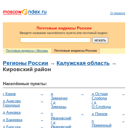
О проекте
Почтовые индексы России
Введите название населённого пункта или почтовый индекс:
Почтовые индексы г Москвы
Почтовые индексы России
Регионы России
→
Калужская область
→
Кировский район
Населённые пункты:
г Киров
→
д
→
д Острая
→
Зимнички
Слобода
д Анисово
→
/ д
/ д
Городище
Зимницы
О.Слобода
д Анновка
→
п
→
д Покров
→
Ивановский
д Бакеевка
→
п
→
/ д
Примерный
Ивановский
д Барсуки
→