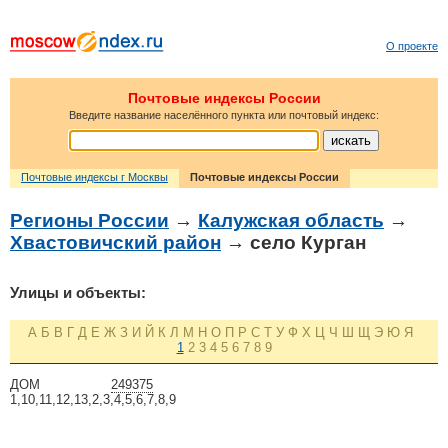
О проекте
Почтовые индексы России
Введите название населённого пункта или почтовый индекс:
Почтовые индексы г Москвы
Почтовые индексы России
Регионы России
→
Калужская область
→
Хвастовичский район
→ село Курган
Улицы и объекты:
А
Б
В
Г
Д
Е
Ж
З
И
Й
К
Л
М
Н
О
П
Р
С
Т
У
Ф
Х
Ц
Ч
Ш
Щ
Э
Ю
Я
1
2
3
4
5
6
7
8
9
ДОМ
249375
1,10,11,12,13,2,3,4,5,6,7,8,9