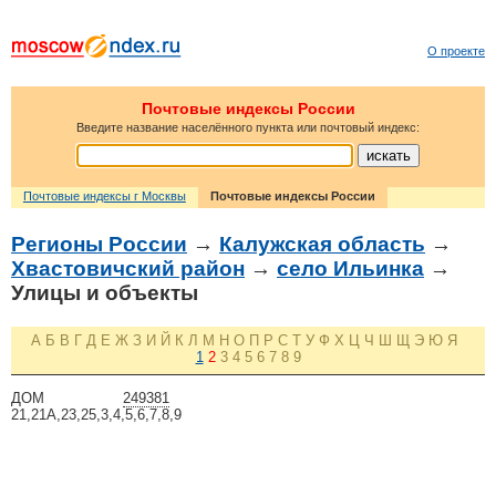
О проекте
Почтовые индексы России
Введите название населённого пункта или почтовый индекс:
Почтовые индексы г Москвы
Почтовые индексы России
Регионы России
→
Калужская область
→
Хвастовичский район
→
село Ильинка
→
Улицы и объекты
А
Б
В
Г
Д
Е
Ж
З
И
Й
К
Л
М
Н
О
П
Р
С
Т
У
Ф
Х
Ц
Ч
Ш
Щ
Э
Ю
Я
1
2
3
4
5
6
7
8
9
ДОМ
249381
21,21А,23,25,3,4,5,6,7,8,9