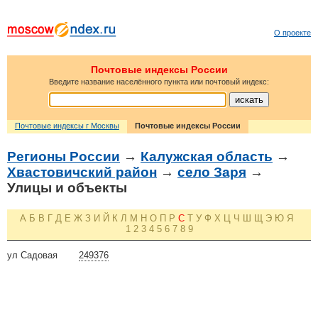
О проекте
Почтовые индексы России
Введите название населённого пункта или почтовый индекс:
Почтовые индексы г Москвы
Почтовые индексы России
Регионы России
→
Калужская область
→
Хвастовичский район
→
село Заря
→
Улицы и объекты
А
Б
В
Г
Д
Е
Ж
З
И
Й
К
Л
М
Н
О
П
Р
С
Т
У
Ф
Х
Ц
Ч
Ш
Щ
Э
Ю
Я
1
2
3
4
5
6
7
8
9
ул Садовая
249376