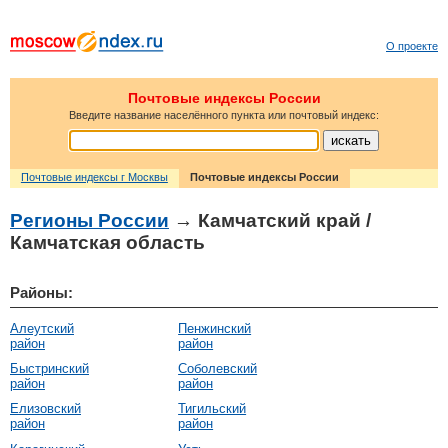
О проекте
Почтовые индексы России
Введите название населённого пункта или почтовый индекс:
Почтовые индексы г Москвы
Почтовые индексы России
Регионы России
→ Камчатский край /
Камчатская область
Районы:
Алеутский
Пенжинский
район
район
Быстринский
Соболевский
район
район
Елизовский
Тигильский
район
район