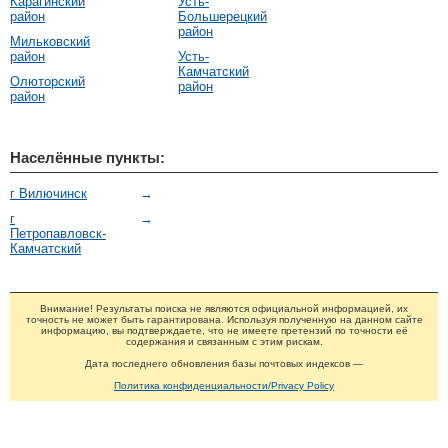
Карагинский
Усть-
район
Большерецкий
район
Мильковский
район
Усть-
Камчатский
Олюторский
район
район
Населённые пункты:
г Вилючинск
→
г
→
Петропавловск-
Камчатский
Внимание! Результаты поиска не являются официальной информацией, их
точность не может быть гарантирована. Используя полученную на данном сайте
информацию, вы подтверждаете, что не имеете претензий по точности её
содержания и связанным с этим рискам.
Дата последнего обновления базы почтовых индексов —
Политика конфиденциальности/Privacy Policy