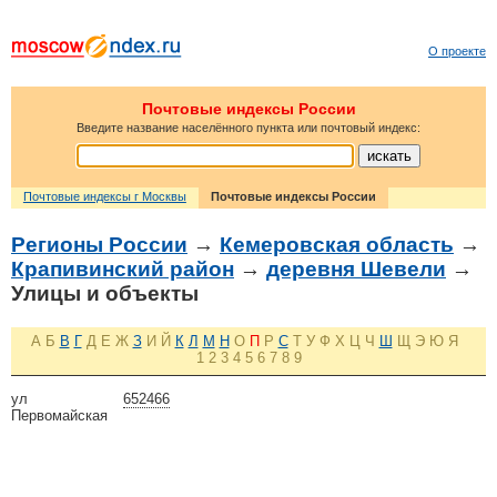
О проекте
Почтовые индексы России
Введите название населённого пункта или почтовый индекс:
Почтовые индексы г Москвы
Почтовые индексы России
Регионы России
→
Кемеровская область
→
Крапивинский район
→
деревня Шевели
→
Улицы и объекты
А
Б
В
Г
Д
Е
Ж
З
И
Й
К
Л
М
Н
О
П
Р
С
Т
У
Ф
Х
Ц
Ч
Ш
Щ
Э
Ю
Я
1
2
3
4
5
6
7
8
9
ул
652466
Первомайская