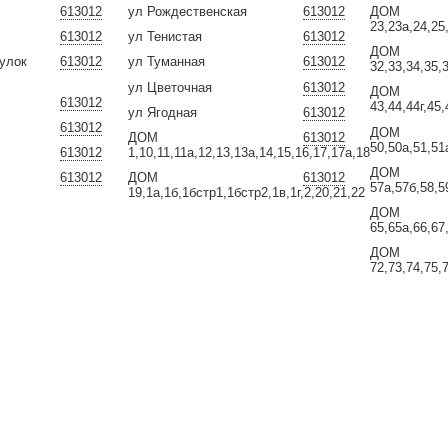
613012
ул Рождественская
613012
ДОМ
23,23а,24,25
613012
ул Тенистая
613012
ДОМ
оулок
613012
ул Туманная
613012
32,33,34,35,
ул Цветочная
613012
ДОМ
613012
43,44,44г,45
ул Ягодная
613012
613012
ДОМ
ДОМ
613012
50,50а,51,51
613012
1,10,11,11а,12,13,13а,14,15,16,17,17а,18
ДОМ
613012
ДОМ
613012
57а,57б,58,5
19,1а,1б,1бстр1,1бстр2,1в,1г,2,20,21,22
ДОМ
65,65а,66,67
ДОМ
72,73,74,75,