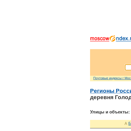
Почтовые индексы г Мо
Регионы Росс
деревня Голо
Улицы и объекты:
А
Б