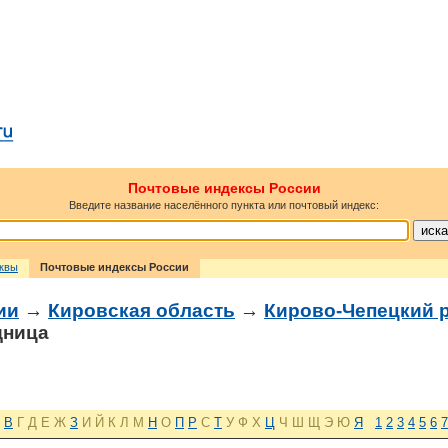
Почтовые индексы России
Введите название населённого пункта или почтовый индекс:
сквы
Почтовые индексы России
ии
→
Кировская область
→
Кирово-Чепецкий 
дница
В
Г
Д
Е
Ж
З
И
Й
К
Л
М
Н
О
П
Р
С
Т
У
Ф
Х
Ц
Ч
Ш
Щ
Э
Ю
Я
1
2
3
4
5
6
7