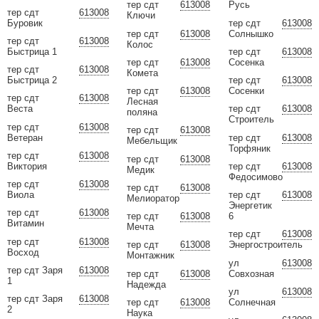
тер сдт
613008
Русь
тер сдт
613008
Ключи
Буровик
тер сдт
613008
тер сдт
613008
Солнышко
тер сдт
613008
Колос
Быстрица 1
тер сдт
613008
тер сдт
613008
Сосенка
тер сдт
613008
Комета
Быстрица 2
тер сдт
613008
тер сдт
613008
Сосенки
тер сдт
613008
Лесная
Веста
тер сдт
613008
поляна
Строитель
тер сдт
613008
тер сдт
613008
Ветеран
тер сдт
613008
Мебельщик
Торфяник
тер сдт
613008
тер сдт
613008
Виктория
тер сдт
613008
Медик
Федосимово
тер сдт
613008
тер сдт
613008
Виола
тер сдт
613008
Мелиоратор
Энергетик
тер сдт
613008
тер сдт
613008
6
Витамин
Мечта
тер сдт
613008
тер сдт
613008
тер сдт
613008
Энергостроитель
Восход
Монтажник
ул
613008
тер сдт Заря
613008
тер сдт
613008
Совхозная
1
Надежда
ул
613008
тер сдт Заря
613008
тер сдт
613008
Солнечная
2
Наука