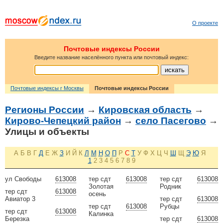
О проекте
Почтовые индексы России
Введите название населённого пункта или почтовый индекс:
Почтовые индексы г Москвы
Почтовые индексы России
Регионы России
→
Кировская область
→
Кирово-Чепецкий район
→
село Пасегово
→
Улицы и объекты
А
Б
В
Г
Д
Е
Ж
З
И
Й
К
Л
М
Н
О
П
Р
С
Т
У
Ф
Х
Ц
Ч
Ш
Щ
Э
Ю
Я
1
2
3
4
5
6
7
8
9
ул Свободы
613008
тер сдт
613008
тер сдт
613008
Золотая
Родник
тер сдт
613008
осень
Авиатор 3
тер сдт
613008
тер сдт
613008
Рубцы
тер сдт
613008
Калинка
Березка
тер сдт
613008