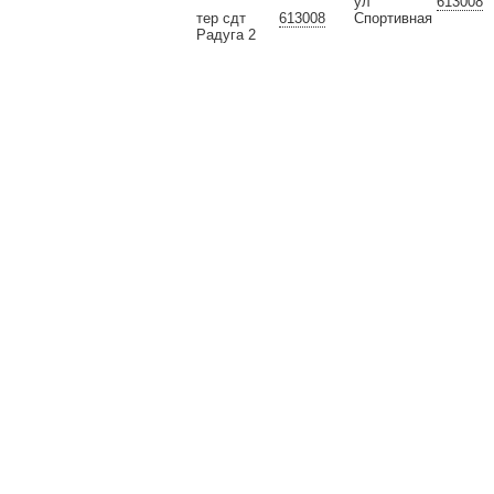
ул
613008
тер сдт
613008
Спортивная
Радуга 2