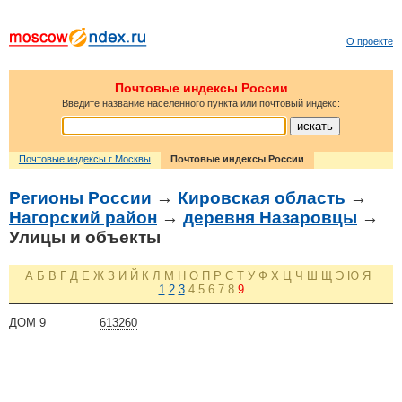
О проекте
Почтовые индексы России
Введите название населённого пункта или почтовый индекс:
Почтовые индексы г Москвы
Почтовые индексы России
Регионы России
→
Кировская область
→
Нагорский район
→
деревня Назаровцы
→
Улицы и объекты
А
Б
В
Г
Д
Е
Ж
З
И
Й
К
Л
М
Н
О
П
Р
С
Т
У
Ф
Х
Ц
Ч
Ш
Щ
Э
Ю
Я
1
2
3
4
5
6
7
8
9
ДОМ 9
613260