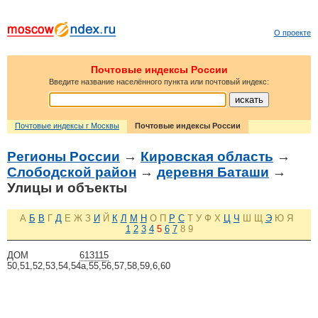
О проекте
Почтовые индексы России
Введите название населённого пункта или почтовый индекс:
Почтовые индексы г Москвы
Почтовые индексы России
Регионы России
→
Кировская область
→
Слободской район
→
деревня Баташи
→
Улицы и объекты
А
Б
В
Г
Д
Е
Ж
З
И
Й
К
Л
М
Н
О
П
Р
С
Т
У
Ф
Х
Ц
Ч
Ш
Щ
Э
Ю
Я
1
2
3
4
5
6
7
8
9
ДОМ
613115
50,51,52,53,54,54а,55,56,57,58,59,6,60