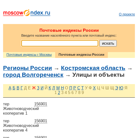
О проекте
Почтовые индексы России
Введите название населённого пункта или почтовый индекс:
Почтовые индексы г Москвы
Почтовые индексы России
Регионы России
→
Костромская область
→
город Волгореченск
→ Улицы и объекты
А
Б
В
Г
Д
Е
Ж
З
И
Й
К
Л
М
Н
О
П
Р
С
Т
У
Ф
Х
Ц
Ч
Ш
Щ
Э
Ю
Я
1
2
3
4
5
6
7
8
9
тер
156901
Животноводческий
кооператив 1
тер
156901
Животноводческий
кооператив 4
тер
156901