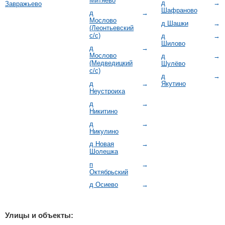
Митяево
д
→
Завражьево
Шафраново
д
→
Мослово
д Шашки
→
(Леонтьевский
с/с)
д
→
Шилово
д
→
Мослово
д
→
(Медведицкий
Шулёво
с/с)
д
→
д
→
Якутино
Неустроиха
д
→
Никитино
д
→
Никулино
д Новая
→
Шолешка
п
→
Октябрьский
д Осиево
→
Улицы и объекты: