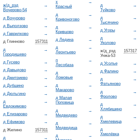
х
→
д
→
ж/д_рзд
→
Красный
Туйково
Вочерово-54
д
→
д
→
д Вочурово
→
Кривоногово
Тысячино
д Выползово
→
д
→
д Угоры
→
Кривцово
д Гаврилково
→
д
→
д Ледина
→
д Глинново
157311
Уколово
д
→
д
→
ж/д_рзд
157317
Леонтьево
Городищево
Унжа-53
п
→
д Гусево
→
д Усолье
→
Лесобаза
д Давыдово
→
д Фалино
→
д
→
Ломовые
д Дмитриево
→
д
→
Фатьяново
д
→
д Дубшино
→
Макарово
д
→
д Дюльгино
→
Фролово
д Малая
→
д
→
Поповица
д
→
Евдокимово
Хлябишино
д
→
д Елизарово
→
Медведево
д
→
Хмелевица
д Ефимово
→
д
→
Медведица
д
→
д Жилино
157311
Хмелёвка
д
→
д
→