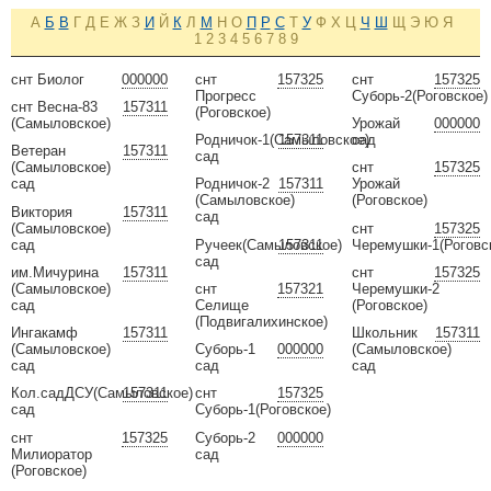
А
Б
В
Г
Д
Е
Ж
З
И
Й
К
Л
М
Н
О
П
Р
С
Т
У
Ф
Х
Ц
Ч
Ш
Щ
Э
Ю
Я
1
2
3
4
5
6
7
8
9
снт Биолог
000000
снт
157325
снт
157325
Прогресс
Суборь-2(Роговское)
снт Весна-83
157311
(Роговское)
(Самыловское)
Урожай
000000
Родничок-1(Самыловское)
157311
сад
Ветеран
157311
сад
(Самыловское)
снт
157325
сад
Родничок-2
157311
Урожай
(Самыловское)
(Роговское)
Виктория
157311
сад
(Самыловское)
снт
157325
сад
Ручеек(Самыловское)
157311
Черемушки-1(Роговс
сад
им.Мичурина
157311
снт
157325
(Самыловское)
снт
157321
Черемушки-2
сад
Селище
(Роговское)
(Подвигалихинское)
Ингакамф
157311
Школьник
157311
(Самыловское)
Суборь-1
000000
(Самыловское)
сад
сад
сад
Кол.садДСУ(Самыловское)
157311
снт
157325
сад
Суборь-1(Роговское)
снт
157325
Суборь-2
000000
Милиоратор
сад
(Роговское)