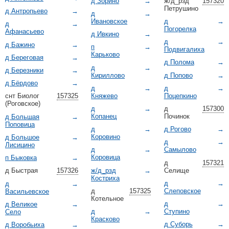
д Зорино
→
ж/д_рзд
157320
Петрушино
д Антропьево
→
д
→
Ивановское
д
→
д
→
Погорелка
Афанасьево
д Ивкино
→
д
→
д Бажино
→
п
→
Подвигалиха
Карьково
д Береговая
→
д Полома
→
д
→
д Березники
→
Кириллово
д Попово
→
д Бёрдово
→
д
→
д
→
Княжево
Поцепкино
снт Биолог
157325
(Роговское)
д
→
д
157300
Копанец
Починок
д Большая
→
Поповица
д
→
д Рогово
→
Коровино
д Большое
→
д
→
Лисицино
д
→
Самылово
Коровица
п Быковка
→
д
157321
ж/д_рзд
→
Селище
д Быстрая
157326
Костриха
д
→
д
→
д
157325
Слеповское
Васильевское
Котельное
д
→
д Великое
→
д
→
Ступино
Село
Красково
д Суборь
→
д Воробьиха
→