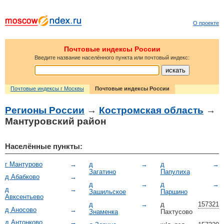
О проекте
Почтовые индексы России
Введите название населённого пункта или почтовый индекс:
Почтовые индексы г Москвы
Почтовые индексы России
Регионы России
→
Костромская область
→
Мантуровский район
Населённые пункты:
г Мантурово
→
д
→
д
→
Загатино
Папулиха
д Абабково
→
д
→
д
→
д
→
Зашильское
Паршино
Авксентьево
д
→
д
157321
д Аносово
→
Знаменка
Пахтусово
д Антонково
→