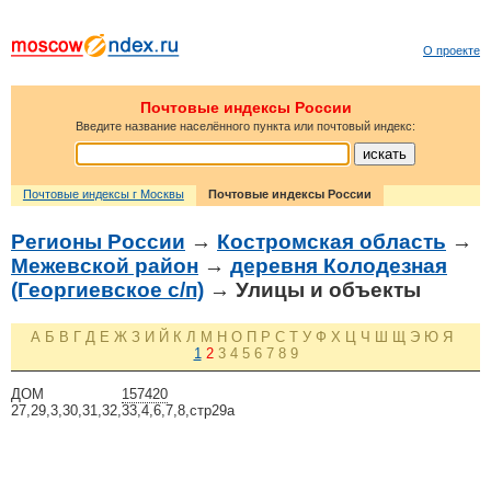
О проекте
Почтовые индексы России
Введите название населённого пункта или почтовый индекс:
Почтовые индексы г Москвы
Почтовые индексы России
Регионы России
→
Костромская область
→
Межевской район
→
деревня Колодезная
(Георгиевское с/п)
→ Улицы и объекты
А
Б
В
Г
Д
Е
Ж
З
И
Й
К
Л
М
Н
О
П
Р
С
Т
У
Ф
Х
Ц
Ч
Ш
Щ
Э
Ю
Я
1
2
3
4
5
6
7
8
9
ДОМ
157420
27,29,3,30,31,32,33,4,6,7,8,стр29а