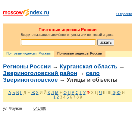
О проекте
Почтовые индексы России
Введите название населённого пункта или почтовый индекс:
Почтовые индексы г Москвы
Почтовые индексы России
Регионы России
→
Курганская область
→
Звериноголовский район
→
село
Звериноголовское
→ Улицы и объекты
А
Б
В
Г
Д
Е
Ж
З
И
Й
К
Л
М
Н
О
П
Р
С
Т
У
Ф
Х
Ц
Ч
Ш
Щ
Э
Ю
Я
1
2
3
4
5
6
7
8
9
ул Фрунзе
641480