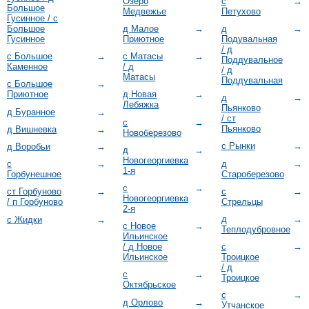
Озеро
с
→
Большое
Медвежье
Петухово
Гусинное / с
Большое
д Малое
→
д
→
Гусинное
Приютное
Подувальная
/ д
с Большое
→
с Матасы
→
Поддувальное
Каменное
/ д
/ д
Матасы
Поддувальная
с Большое
→
Приютное
д Новая
→
д
→
Лебяжка
Пьянково
д Буранное
→
/ ст
с
→
Пьянково
д Вишневка
→
Новоберезово
с Рынки
→
д Воробьи
→
д
→
Новогеоргиевка
д
→
с
→
1-я
Староберезово
Горбунешное
с
→
с
→
ст Горбуново
→
Новогеоргиевка
Стрельцы
/ п Горбуново
2-я
д
→
с Жидки
→
с Новое
→
Теплодубровное
Ильинское
/ д Новое
с
→
Ильинское
Троицкое
/ д
с
→
Троицкое
Октябрьское
с
→
д Орлово
→
Утчанское