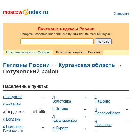
О проекте
Почтовые индексы России
Введите название населённого пункта или почтовый индекс:
Почтовые индексы г Москвы
Почтовые индексы России
Регионы России
→
Курганская область
→
Петуховский район
Населённые пункты:
г Петухово
→
д
→
с
→
Золотовка
Пашково
с Актабан
→
с Зотино
→
д
→
д Бердюжье
641685
Первомайская
д
→
с Богданы
→
Казанцевское
д
→
Песьяное
с Большое
→
п Курорт
→
Гусиное / д