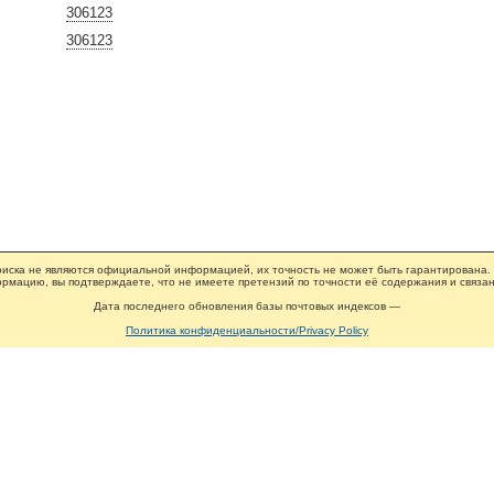
306123
306123
иска не являются официальной информацией, их точность не может быть гарантирована.
рмацию, вы подтверждаете, что не имеете претензий по точности её содержания и связан
Дата последнего обновления базы почтовых индексов —
Политика конфиденциальности/Privacy Policy