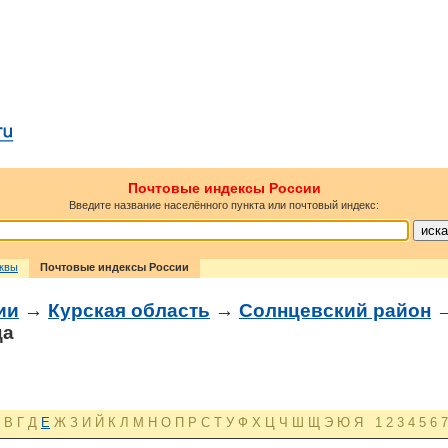
Почтовые индексы России
Введите название населённого пункта или почтовый индекс:
сквы
Почтовые индексы России
ии
→
Курская область
→
Солнцевский район
→
ца
В
Г
Д
Е
Ж
З
И
Й
К
Л
М
Н
О
П
Р
С
Т
У
Ф
Х
Ц
Ч
Ш
Щ
Э
Ю
Я
1
2
3
4
5
6
7