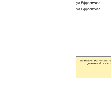
ул Ефросимова
ул Ефросимова
Внимание! Результаты по
данном сайте инфо