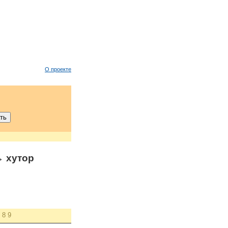
О проекте
 хутор
8
9