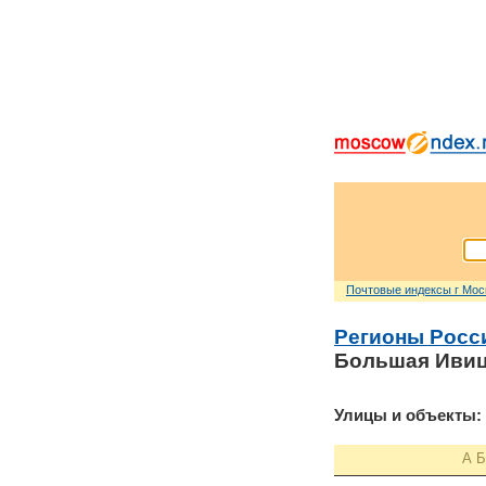
Почтовые индексы г Мо
Регионы Росс
Большая Иви
Улицы и объекты:
А
Б