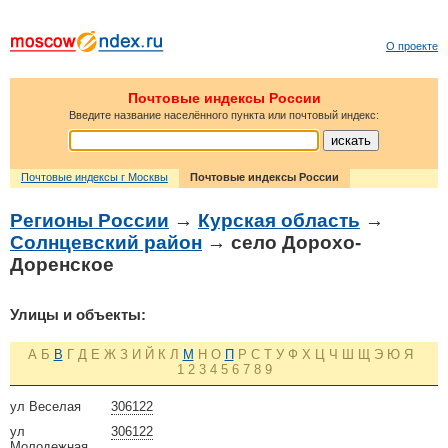
О проекте
Почтовые индексы России
Введите название населённого пункта или почтовый индекс:
Почтовые индексы г Москвы
Почтовые индексы России
Регионы России
→
Курская область
→
Солнцевский район
→ село Дорохо-
Доренское
Улицы и объекты:
А
Б
В
Г
Д
Е
Ж
З
И
Й
К
Л
М
Н
О
П
Р
С
Т
У
Ф
Х
Ц
Ч
Ш
Щ
Э
Ю
Я
1
2
3
4
5
6
7
8
9
ул Веселая
306122
ул
306122
Молодежная