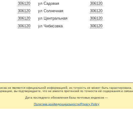
306120
ул Садовая
306120
306120
ул Солнечная
306120
306120
ул Центральная
306120
306120
ул Чибисовка
306120
иска не являются официальной информацией, их точность не может быть гарантирована.
рмацию, вы подтверждаете, что не имеете претензий по точности её содержания и связан
Дата последнего обновления базы почтовых индексов —
Политика конфиденциальности/Privacy Policy