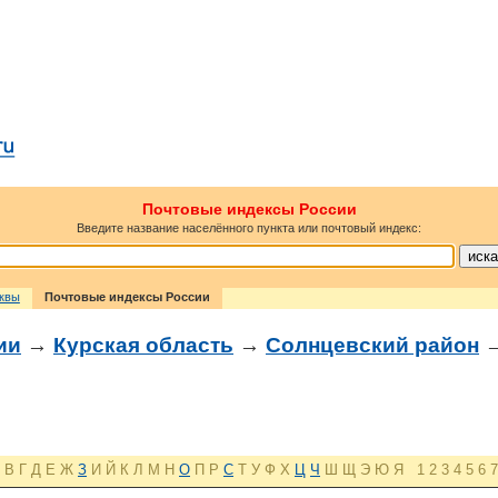
Почтовые индексы России
Введите название населённого пункта или почтовый индекс:
сквы
Почтовые индексы России
ии
→
Курская область
→
Солнцевский район
→
В
Г
Д
Е
Ж
З
И
Й
К
Л
М
Н
О
П
Р
С
Т
У
Ф
Х
Ц
Ч
Ш
Щ
Э
Ю
Я
1
2
3
4
5
6
7