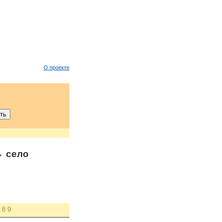
О проекте
 село
8
9