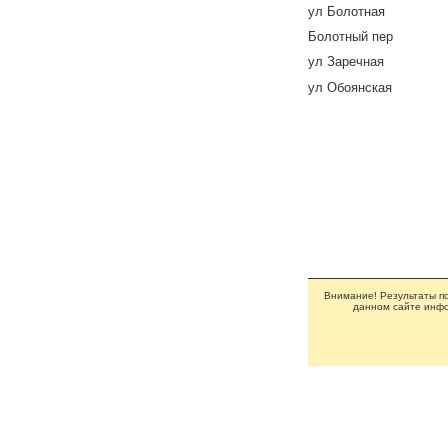
ул Болотная
Болотный пер
ул Заречная
ул Обоянская
Внимание! Результаты по
данном сайте инфо