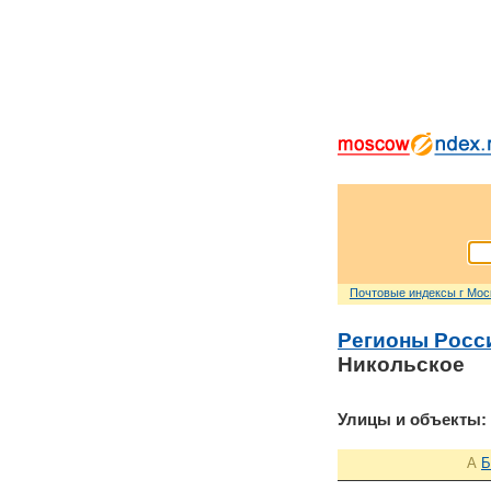
Почтовые индексы г Мо
Регионы Росс
Никольское
Улицы и объекты:
А
Б