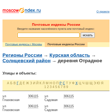
О проекте
Почтовые индексы России
Введите название населённого пункта или почтовый индекс:
Почтовые индексы г Москвы
Почтовые индексы России
Регионы России
→
Курская область
→
Солнцевский район
→ деревня Отрадное
Улицы и объекты:
А
Б
В
Г
Д
Е
Ж
З
И
Й
К
Л
М
Н
О
П
Р
С
Т
У
Ф
Х
Ц
Ч
Ш
Щ
Э
Ю
Я
1
2
3
4
5
6
7
8
9
ул
306115
ул
306115
Глазовская
Садовая
ул
306115
ул
306115
Глазовская
Садовая