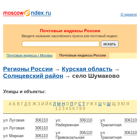
О проекте
Почтовые индексы России
Введите название населённого пункта или почтовый индекс:
Почтовые индексы г Москвы
Почтовые индексы России
Регионы России
→
Курская область
→
Солнцевский район
→ село Шумаково
Улицы и объекты:
А
Б
В
Г
Д
Е
Ж
З
И
Й
К
Л
М
Н
О
П
Р
С
Т
У
Ф
Х
Ц
Ч
Ш
Щ
Э
Ю
Я
1
2
3
4
5
6
7
8
9
ул Луговая
306110
ул
306110
ул
306110
Набережная
Транзитная
ул Луговая
306110
ул
306110
ул
306110
ул Мирная
306110
Привокзальная
Транзитная