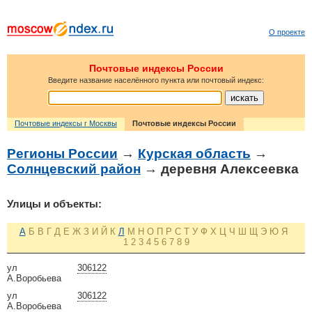
О проекте
Почтовые индексы России
Введите название населённого пункта или почтовый индекс:
Почтовые индексы г Москвы
Почтовые индексы России
Регионы России
→
Курская область
→
Солнцевский район
→ деревня Алексеевка
Улицы и объекты:
А
Б
В
Г
Д
Е
Ж
З
И
Й
К
Л
М
Н
О
П
Р
С
Т
У
Ф
Х
Ц
Ч
Ш
Щ
Э
Ю
Я
1
2
3
4
5
6
7
8
9
ул
306122
А.Воробьева
ул
306122
А.Воробьева