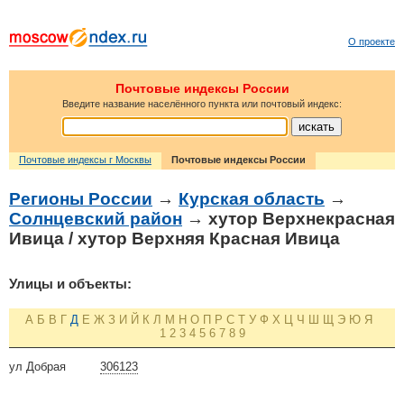
О проекте
Почтовые индексы России
Введите название населённого пункта или почтовый индекс:
Почтовые индексы г Москвы
Почтовые индексы России
Регионы России
→
Курская область
→
Солнцевский район
→ хутор Верхнекрасная
Ивица / хутор Верхняя Красная Ивица
Улицы и объекты:
А
Б
В
Г
Д
Е
Ж
З
И
Й
К
Л
М
Н
О
П
Р
С
Т
У
Ф
Х
Ц
Ч
Ш
Щ
Э
Ю
Я
1
2
3
4
5
6
7
8
9
ул Добрая
306123