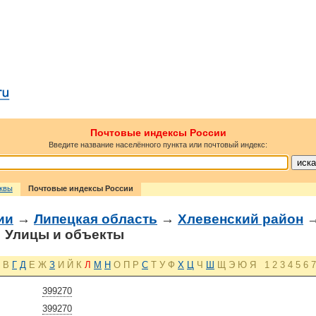
Почтовые индексы России
Введите название населённого пункта или почтовый индекс:
сквы
Почтовые индексы России
ии
→
Липецкая область
→
Хлевенский район
 Улицы и объекты
В
Г
Д
Е
Ж
З
И
Й
К
Л
М
Н
О
П
Р
С
Т
У
Ф
Х
Ц
Ч
Ш
Щ
Э
Ю
Я
1
2
3
4
5
6
7
399270
399270