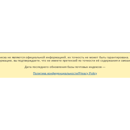
иска не являются официальной информацией, их точность не может быть гарантирована.
рмацию, вы подтверждаете, что не имеете претензий по точности её содержания и связан
Дата последнего обновления базы почтовых индексов —
Политика конфиденциальности/Privacy Policy