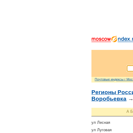
Почтовые индексы г Мо
Регионы Росс
Воробьевка
→
А
Б
ул Лесная
ул Луговая