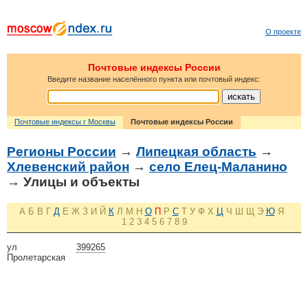
О проекте
Почтовые индексы России
Введите название населённого пункта или почтовый индекс:
Почтовые индексы г Москвы
Почтовые индексы России
Регионы России
→
Липецкая область
→
Хлевенский район
→
село Елец-Маланино
→ Улицы и объекты
А
Б
В
Г
Д
Е
Ж
З
И
Й
К
Л
М
Н
О
П
Р
С
Т
У
Ф
Х
Ц
Ч
Ш
Щ
Э
Ю
Я
1
2
3
4
5
6
7
8
9
ул
399265
Пролетарская