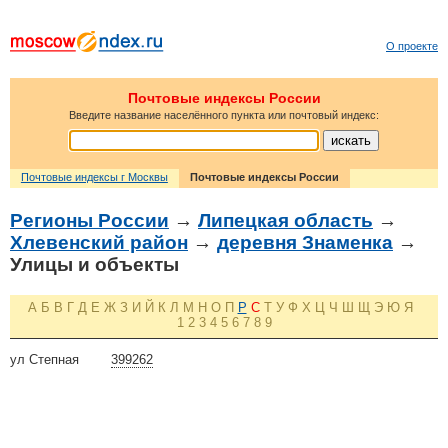
О проекте
Почтовые индексы России
Введите название населённого пункта или почтовый индекс:
Почтовые индексы г Москвы
Почтовые индексы России
Регионы России
→
Липецкая область
→
Хлевенский район
→
деревня Знаменка
→
Улицы и объекты
А
Б
В
Г
Д
Е
Ж
З
И
Й
К
Л
М
Н
О
П
Р
С
Т
У
Ф
Х
Ц
Ч
Ш
Щ
Э
Ю
Я
1
2
3
4
5
6
7
8
9
ул Степная
399262