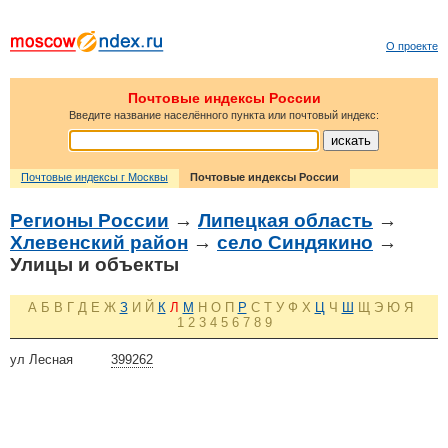
О проекте
Почтовые индексы России
Введите название населённого пункта или почтовый индекс:
Почтовые индексы г Москвы
Почтовые индексы России
Регионы России
→
Липецкая область
→
Хлевенский район
→
село Синдякино
→
Улицы и объекты
А
Б
В
Г
Д
Е
Ж
З
И
Й
К
Л
М
Н
О
П
Р
С
Т
У
Ф
Х
Ц
Ч
Ш
Щ
Э
Ю
Я
1
2
3
4
5
6
7
8
9
ул Лесная
399262