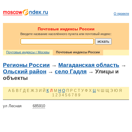
О проекте
Почтовые индексы России
Введите название населённого пункта или почтовый индекс:
Почтовые индексы г Москвы
Почтовые индексы России
Регионы России
→
Магаданская область
→
Ольский район
→
село Гадля
→ Улицы и
объекты
А
Б
В
Г
Д
Е
Ж
З
И
Й
К
Л
М
Н
О
П
Р
С
Т
У
Ф
Х
Ц
Ч
Ш
Щ
Э
Ю
Я
1
2
3
4
5
6
7
8
9
ул Лесная
685910