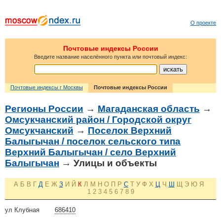
О проекте
Почтовые индексы России
Введите название населённого пункта или почтовый индекс:
Почтовые индексы г Москвы
Почтовые индексы России
Регионы России
→
Магаданская область
→
Омсукчанский район / Городской округ
Омсукчанский
→
Поселок Верхний
Балыгычан / поселок сельского типа
Верхний Балыгычан / село Верхний
Балыгычан
→ Улицы и объекты
А
Б
В
Г
Д
Е
Ж
З
И
Й
К
Л
М
Н
О
П
Р
С
Т
У
Ф
Х
Ц
Ч
Ш
Щ
Э
Ю
Я
1
2
3
4
5
6
7
8
9
ул Клубная
686410