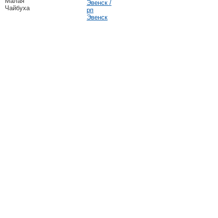
Малая
Эвенск /
Чайбуха
рп
Эвенск