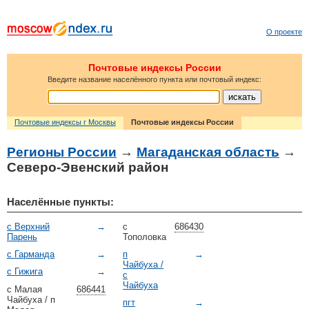
О проекте
Почтовые индексы России
Введите название населённого пункта или почтовый индекс:
Почтовые индексы г Москвы
Почтовые индексы России
Регионы России
→
Магаданская область
→
Северо-Эвенский район
Населённые пункты:
с Верхний
→
с
686430
Парень
Тополовка
с Гарманда
→
п
→
Чайбуха /
с Гижига
→
с
Чайбуха
с Малая
686441
Чайбуха / п
пгт
→