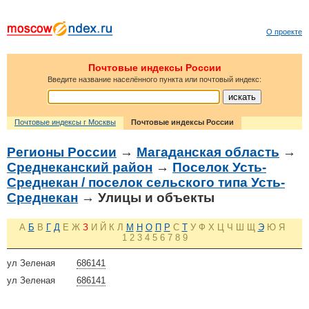
О проекте
Почтовые индексы России
Введите название населённого пункта или почтовый индекс:
Почтовые индексы г Москвы
Почтовые индексы России
Регионы России
→
Магаданская область
→
Среднеканский район
→
Поселок Усть-
Среднекан / поселок сельского типа Усть-
Среднекан
→ Улицы и объекты
А
Б
В
Г
Д
Е
Ж
З
И
Й
К
Л
М
Н
О
П
Р
С
Т
У
Ф
Х
Ц
Ч
Ш
Щ
Э
Ю
Я
1
2
3
4
5
6
7
8
9
ул Зеленая
686141
ул Зеленая
686141