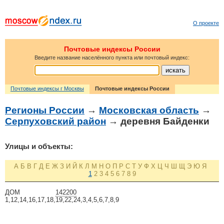
О проекте
Почтовые индексы России
Введите название населённого пункта или почтовый индекс:
Почтовые индексы г Москвы
Почтовые индексы России
Регионы России
→
Московская область
→
Серпуховский район
→ деревня Байденки
Улицы и объекты:
А
Б
В
Г
Д
Е
Ж
З
И
Й
К
Л
М
Н
О
П
Р
С
Т
У
Ф
Х
Ц
Ч
Ш
Щ
Э
Ю
Я
1
2
3
4
5
6
7
8
9
ДОМ
142200
1,12,14,16,17,18,19,22,24,3,4,5,6,7,8,9