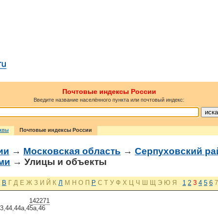
Почтовые индексы России
Введите название населённого пункта или почтовый индекс:
сквы
Почтовые индексы России
ии
→
Московская область
→
Серпуховский ра
ми
→ Улицы и объекты
В
Г
Д
Е
Ж
З
И
Й
К
Л
М
Н
О
П
Р
С
Т
У
Ф
Х
Ц
Ч
Ш
Щ
Э
Ю
Я
1
2
3
4
5
6
7
142271
43,44,44а,45а,46