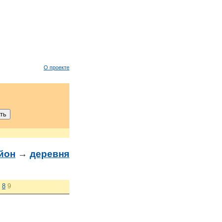
О проекте
йон
→
деревня
8
9