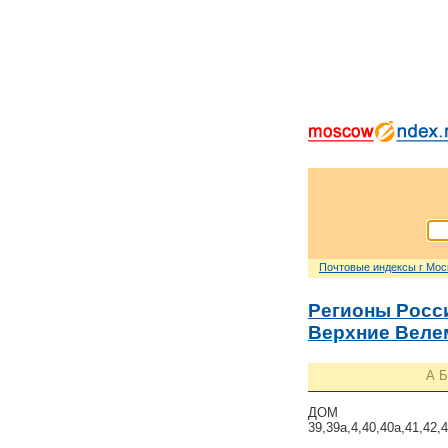
Почтовые индексы г Мо
Регионы Росс
Верхние Веле
А
Б
ДОМ
39,39а,4,40,40а,41,42,