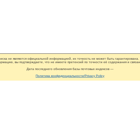
иска не являются официальной информацией, их точность не может быть гарантирована.
рмацию, вы подтверждаете, что не имеете претензий по точности её содержания и связан
Дата последнего обновления базы почтовых индексов —
Политика конфиденциальности/Privacy Policy