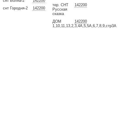
снт Волна-2
142200
тер. СНТ
142200
снт Городня-2
142200
Русская
сказка
ДОМ
142200
1,10,11,13,2,3,4А,5,5А,6,7,8,9,стр3А