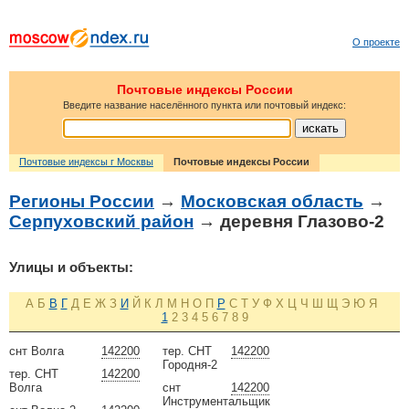
О проекте
Почтовые индексы России
Введите название населённого пункта или почтовый индекс:
Почтовые индексы г Москвы
Почтовые индексы России
Регионы России
→
Московская область
→
Серпуховский район
→ деревня Глазово-2
Улицы и объекты:
А
Б
В
Г
Д
Е
Ж
З
И
Й
К
Л
М
Н
О
П
Р
С
Т
У
Ф
Х
Ц
Ч
Ш
Щ
Э
Ю
Я
1
2
3
4
5
6
7
8
9
снт Волга
142200
тер. СНТ
142200
Городня-2
тер. СНТ
142200
Волга
снт
142200
Инструментальщик