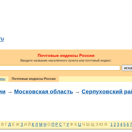
Почтовые индексы России
Введите название населённого пункта или почтовый индекс:
сквы
Почтовые индексы России
ии
→
Московская область
→
Серпуховский ра
В
Г
Д
Е
Ж
З
И
Й
К
Л
М
Н
О
П
Р
С
Т
У
Ф
Х
Ц
Ч
Ш
Щ
Э
Ю
Я
1
2
3
4
5
6
7