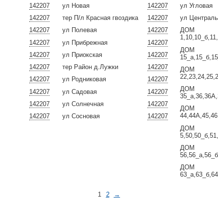
142207
ул Новая
142207
ул Угловая
142207
тер П/л Красная гвоздика
142207
ул Централ
142207
ул Полевая
142207
ДОМ
1,10,10_б,11
142207
ул Прибрежная
142207
ДОМ
142207
ул Приокская
142207
15_а,15_б,15
142207
тер Район д.Лужки
142207
ДОМ
22,23,24,25,
142207
ул Родниковая
142207
ДОМ
142207
ул Садовая
142207
35_а,36,36А,
142207
ул Солнечная
142207
ДОМ
44,44А,45,46
142207
ул Сосновая
142207
ДОМ
5,50,50_б,51
ДОМ
56,56_а,56_б
ДОМ
63_а,63_б,64
1
2
→