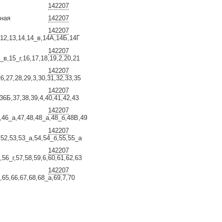
142207
ьная
142207
142207
,12,13,14,14_в,14А,14Б,14Г
142207
_в,15_г,16,17,18,19,2,20,21
142207
26,27,28,29,3,30,31,32,33,35
142207
36Б,37,38,39,4,40,41,42,43
142207
,46_а,47,48,48_а,48_б,48В,49
142207
,52,53,53_а,54,54_б,55,55_а
142207
,56_г,57,58,59,6,60,61,62,63
142207
,65,66,67,68,68_а,69,7,70