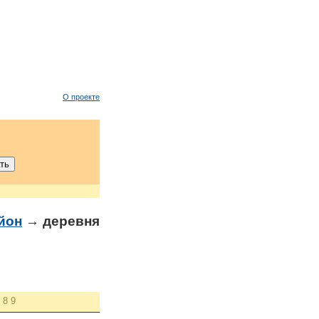
О проекте
йон
→ деревня
8
9