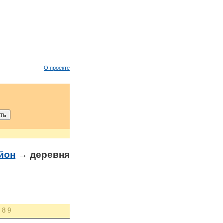
О проекте
йон
→ деревня
8
9