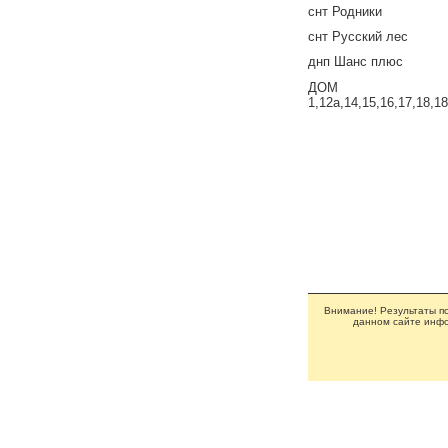
снт Родники
снт Русский лес
днп Шанс плюс
ДОМ
1,12а,14,15,16,17,18,1
Внимание! Результаты по
данном сайте инфо