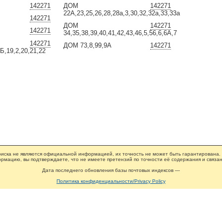
142271
ДОМ
142271
22А,23,25,26,28,28а,3,30,32,32а,33,33а
142271
ДОМ
142271
142271
34,35,38,39,40,41,42,43,46,5,56,6,6А,7
142271
ДОМ 73,8,99,9А
142271
8Б,19,2,20,21,22
иска не являются официальной информацией, их точность не может быть гарантирована.
рмацию, вы подтверждаете, что не имеете претензий по точности её содержания и связан
Дата последнего обновления базы почтовых индексов —
Политика конфиденциальности/Privacy Policy