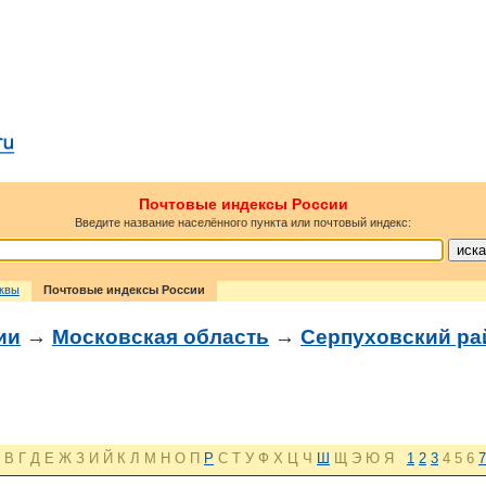
Почтовые индексы России
Введите название населённого пункта или почтовый индекс:
сквы
Почтовые индексы России
ии
→
Московская область
→
Серпуховский ра
В
Г
Д
Е
Ж
З
И
Й
К
Л
М
Н
О
П
Р
С
Т
У
Ф
Х
Ц
Ч
Ш
Щ
Э
Ю
Я
1
2
3
4
5
6
7